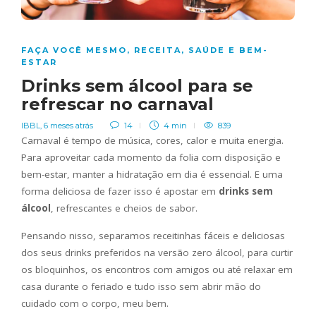
FAÇA VOCÊ MESMO
,
RECEITA
,
SAÚDE E BEM-
ESTAR
Drinks sem álcool para se
refrescar no carnaval
IBBL
,
6 meses atrás
14
4 min
839
Carnaval é tempo de música, cores, calor e muita energia.
Para aproveitar cada momento da folia com disposição e
bem-estar, manter a hidratação em dia é essencial. E uma
forma deliciosa de fazer isso é apostar em
drinks sem
álcool
, refrescantes e cheios de sabor.
Pensando nisso, separamos receitinhas fáceis e deliciosas
dos seus drinks preferidos na versão zero álcool, para curtir
os bloquinhos, os encontros com amigos ou até relaxar em
casa durante o feriado e tudo isso sem abrir mão do
cuidado com o corpo, meu bem.