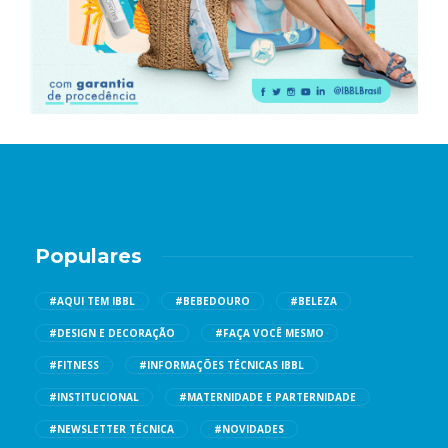
Populares
#AQUI TEM IBBL
#BEBEDOURO
#BELEZA
#DESIGN E DECORAÇÃO
#FAÇA VOCÊ MESMO
#FITNESS
#INFORMAÇÕES TÉCNICAS IBBL
#INSTITUCIONAL
#MATERNIDADE E PARTERNIDADE
#NEWSLETTER TÉCNICA
#NOVIDADES