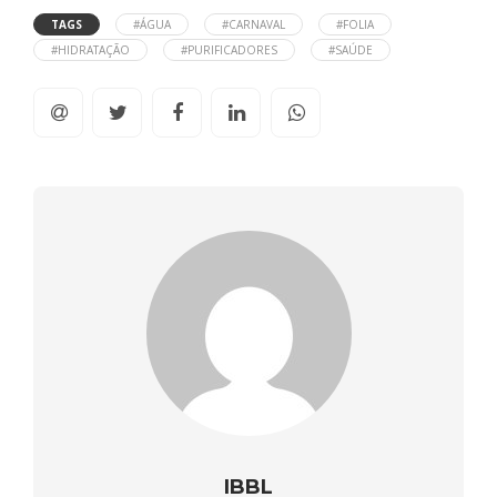
TAGS
#ÁGUA
#CARNAVAL
#FOLIA
#HIDRATAÇÃO
#PURIFICADORES
#SAÚDE
IBBL