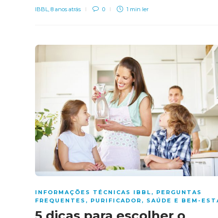
IBBL
,
8 anos atrás
0
1 min
ler
INFORMAÇÕES TÉCNICAS IBBL
,
PERGUNTAS
FREQUENTES
,
PURIFICADOR
,
SAÚDE E BEM-EST
5 dicas para escolher o