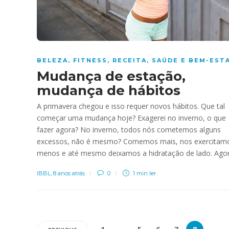
BELEZA
,
FITNESS
,
RECEITA
,
SAÚDE E BEM-EST
Mudança de estação,
mudança de hábitos
A primavera chegou e isso requer novos hábitos. Que tal
começar uma mudança hoje? Exagerei no inverno, o que
fazer agora? No inverno, todos nós cometemos alguns
excessos, não é mesmo? Comemos mais, nos exercitam
menos e até mesmo deixamos a hidratação de lado. Agora
IBBL
,
8 anos atrás
0
1 min
ler