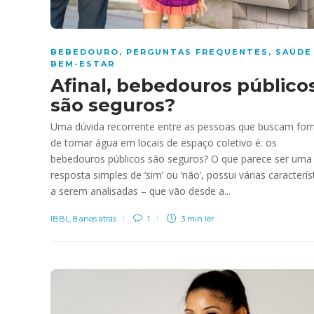
BEBEDOURO
,
PERGUNTAS FREQUENTES
,
SAÚDE
BEM-ESTAR
Afinal, bebedouros público
são seguros?
Uma dúvida recorrente entre as pessoas que buscam fo
de tomar água em locais de espaço coletivo é: os
bebedouros públicos são seguros? O que parece ser uma
resposta simples de ‘sim’ ou ‘não’, possui várias caracterís
a serem analisadas – que vão desde a...
IBBL
,
8 anos atrás
1
3 min
ler