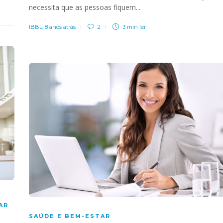
necessita que as pessoas fiquem...
IBBL
,
8 anos atrás
2
3 min
ler
AR
SAÚDE E BEM-ESTAR