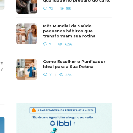
qualidade no preparo do café.
70
155
Mês Mundial da Saúde:
pequenos hábitos que
transformam sua rotina
7
16292
a
Como Escolher o Purificador
em
Ideal para a Sua Rotina
 é
10
484