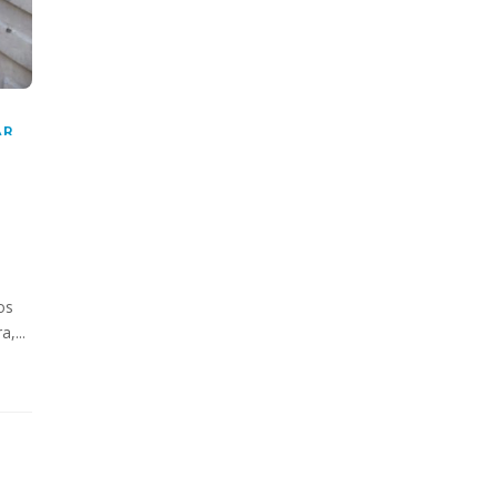
AR
os
,...