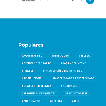
1
…
5
6
7
8
PREVIOUS
Populares
#AQUI TEM IBBL
#BEBEDOURO
#BELEZA
#DESIGN E DECORAÇÃO
#FAÇA VOCÊ MESMO
#FITNESS
#INFORMAÇÕES TÉCNICAS IBBL
#INSTITUCIONAL
#MATERNIDADE E PARTERNIDADE
#NEWSLETTER TÉCNICA
#NOVIDADES
#PERGUNTAS FREQUENTES
#PRODUTOS IBBL
#PURIFICADOR
#RECEITA
#REFIL