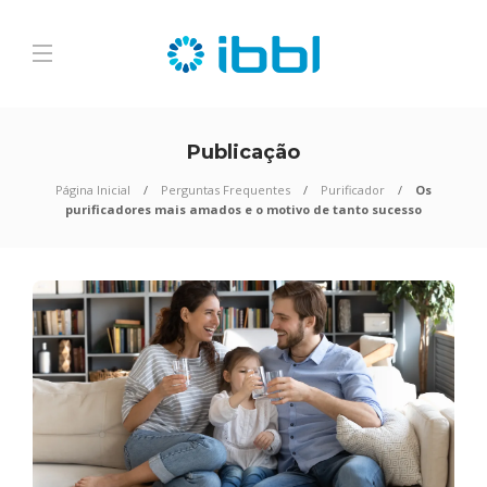
Publicação
Página Inicial
Perguntas Frequentes
Purificador
Os
purificadores mais amados e o motivo de tanto sucesso