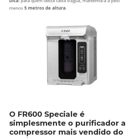
Dica:
para quem utiliza caixa d’água, mantenha-a a pelo
menos
5 metros de altura
.
O
FR600 Speciale
é
simplesmente o
purificador a
compressor mais vendido do