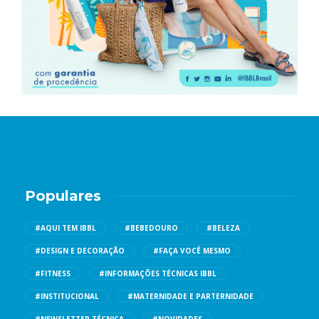
Populares
#AQUI TEM IBBL
#BEBEDOURO
#BELEZA
#DESIGN E DECORAÇÃO
#FAÇA VOCÊ MESMO
#FITNESS
#INFORMAÇÕES TÉCNICAS IBBL
#INSTITUCIONAL
#MATERNIDADE E PARTERNIDADE