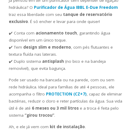
Já pensou em ter um purificador sem depender de ligação
hidráulica? O
Purificador de Água IBBL E-Due Freedom
traz essa liberdade com seu
tanque de reservatório
exclusivo
. É só encher e levar para onde quiser!
✔️ Conta com
acionamento touch
, garantindo água
disponível em um único toque.
✔️ Tem
design slim e moderno
, com pés flutuantes e
textura fluída nas laterais.
✔️ Duplo sistema
antisplash
(no bico e na bandeja
removível), que evita bagunça.
Pode ser usado na bancada ou na parede, com ou sem
rede hidráulica. Ideal para famílias de até 4 pessoas, ele
acompanha o filtro
PROTECTION (CZ+7)
, capaz de eliminar
bactérias, reduzir o cloro e reter partículas da água. Sua vida
útil é de até
6 meses ou 3 mil litros
e a troca é feita pelo
sistema
“girou trocou”
.
Ah, e ele já vem com
kit de instalação
.