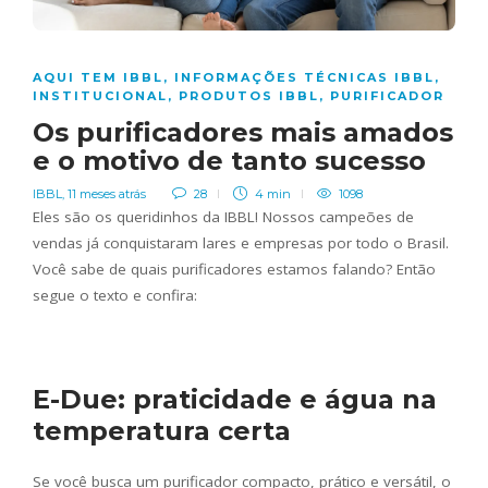
AQUI TEM IBBL
,
INFORMAÇÕES TÉCNICAS IBBL
,
INSTITUCIONAL
,
PRODUTOS IBBL
,
PURIFICADOR
Os purificadores mais amados
e o motivo de tanto sucesso
IBBL
,
11 meses atrás
28
4 min
1098
Eles são os queridinhos da IBBL! Nossos campeões de
vendas já conquistaram lares e empresas por todo o Brasil.
Você sabe de quais purificadores estamos falando? Então
segue o texto e confira:
E-Due: praticidade e água na
temperatura certa
Se você busca um purificador compacto, prático e versátil, o