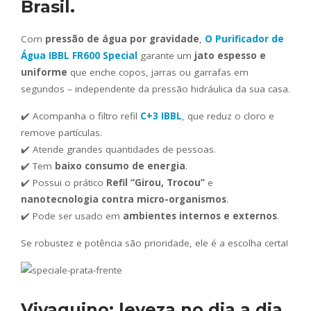
Brasil
.
Com
pressão de água por gravidade
,
O Purificador de
Água IBBL FR600 Special
garante um
jato espesso e
uniforme
que enche copos, jarras ou garrafas em
segundos – independente da pressão hidráulica da sua casa.
✔️ Acompanha o filtro refil
C+3 IBBL
, que reduz o cloro e
remove partículas.
✔️ Atende grandes quantidades de pessoas.
✔️ Tem
baixo consumo de energia
.
✔️ Possui o prático
Refil “Girou, Trocou”
e
nanotecnologia contra micro-organismos
.
✔️ Pode ser usado em
ambientes internos e externos
.
Se robustez e potência são prioridade, ele é a escolha certa!
Vivaquino: leveza no dia a dia