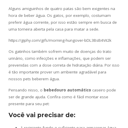
Alguns amiguinhos de quatro patas são bem exigentes na
hora de beber água. Os gatos, por exemplo, costumam
preferir água corrente, por isso estão sempre em busca de
uma torneira aberta pela casa para matar a sede.
https://giphy.com/gifs/morning-hungover-bDL3BsB4ViI2k
Os gatinhos também sofrem muito de doenças do trato
urinário, como infecções e inflamações, que podem ser
prevenidas com a dose correta de hidratação diária. Por isso
é tão importante prover um ambiente agradável para
nossos pets beberem água.
Pensando nisso, o
bebedouro automático
caseiro pode
ser de grande ajuda. Confira como é fácil montar esse
presente para seu pet:
Você vai precisar de:
1 recipiente fundo o suficiente para armazenar água