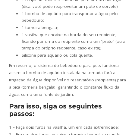
(dica: você pode reaproveitar um pote de sorvete)
1 bomba de aquário para transportar a água pelo
bebedouro;
1 torneira bengala;
1 vasilha que encaixe na borda do seu recipiente,
ficando por cima do recipiente como um “prato” (ou a
tampa do próprio recipiente, caso exista);
Silicone para aquário ou cola quente.
Em resumo, o sistema do bebedouro para pets funciona
assim: a bomba de aquário instalada na tomada fará a
irrigação da água disponível no reservatório (recipiente) para
a bica (torneira bengala), garantindo o constante fluxo da
água, como uma fonte de jardim.
Para isso, siga os seguintes
passos:
1 – Faça dois furos na vasilha, um em cada extremidade;
2 – Em um dos furos, encaixe a torneira bengala, colando