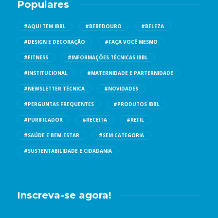
Populares
#AQUI TEM IBBL
#BEBEDOURO
#BELEZA
#DESIGN E DECORAÇÃO
#FAÇA VOCÊ MESMO
#FITNESS
#INFORMAÇÕES TÉCNICAS IBBL
#INSTITUCIONAL
#MATERNIDADE E PARTERNIDADE
#NEWSLETTER TÉCNICA
#NOVIDADES
#PERGUNTAS FREQUENTES
#PRODUTOS IBBL
#PURIFICADOR
#RECEITA
#REFIL
#SAÚDE E BEM-ESTAR
#SEM CATEGORIA
#SUSTENTABILIDADE E CIDADANIA
Inscreva-se agora!