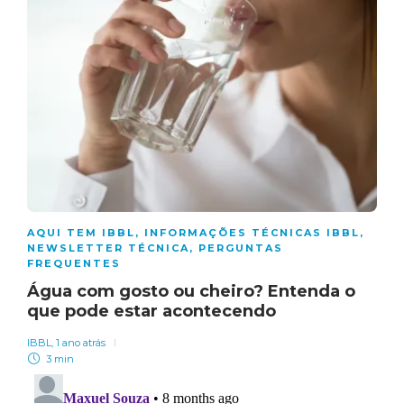
AQUI TEM IBBL
,
INFORMAÇÕES TÉCNICAS IBBL
,
NEWSLETTER TÉCNICA
,
PERGUNTAS
FREQUENTES
Água com gosto ou cheiro? Entenda o
que pode estar acontecendo
IBBL
,
1 ano atrás
3 min