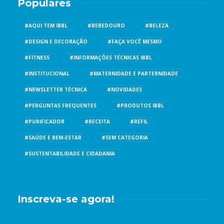
Populares
#AQUI TEM IBBL
#BEBEDOURO
#BELEZA
#DESIGN E DECORAÇÃO
#FAÇA VOCÊ MESMO
#FITNESS
#INFORMAÇÕES TÉCNICAS IBBL
#INSTITUCIONAL
#MATERNIDADE E PARTERNIDADE
#NEWSLETTER TÉCNICA
#NOVIDADES
#PERGUNTAS FREQUENTES
#PRODUTOS IBBL
#PURIFICADOR
#RECEITA
#REFIL
#SAÚDE E BEM-ESTAR
#SEM CATEGORIA
#SUSTENTABILIDADE E CIDADANIA
Inscreva-se agora!