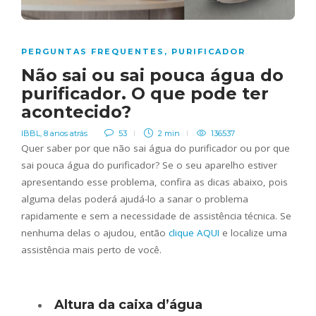
PERGUNTAS FREQUENTES
,
PURIFICADOR
Não sai ou sai pouca água do
purificador. O que pode ter
acontecido?
IBBL
,
8 anos atrás
53
2 min
136537
Quer saber por que não sai água do purificador ou por que
sai pouca água do purificador? Se o seu aparelho estiver
apresentando esse problema, confira as dicas abaixo, pois
alguma delas poderá ajudá-lo a sanar o problema
rapidamente e sem a necessidade de assistência técnica. Se
nenhuma delas o ajudou, então
clique AQUI
e localize uma
assistência mais perto de você.
Altura da caixa d’água