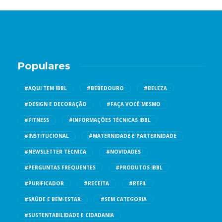
Populares
#AQUI TEM IBBL
#BEBEDOURO
#BELEZA
#DESIGN E DECORAÇÃO
#FAÇA VOCÊ MESMO
#FITNESS
#INFORMAÇÕES TÉCNICAS IBBL
#INSTITUCIONAL
#MATERNIDADE E PARTERNIDADE
#NEWSLETTER TÉCNICA
#NOVIDADES
#PERGUNTAS FREQUENTES
#PRODUTOS IBBL
#PURIFICADOR
#RECEITA
#REFIL
#SAÚDE E BEM-ESTAR
#SEM CATEGORIA
#SUSTENTABILIDADE E CIDADANIA